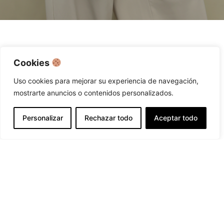
Cookies
Uso cookies para mejorar su experiencia de navegación,
mostrarte anuncios o contenidos personalizados.
Personalizar
Rechazar todo
Aceptar todo
ELENA BUITRAGO
Open c
ACTRIZ
Elena.buitrago@hotmail.es
DISEÑO:
ARTFY®